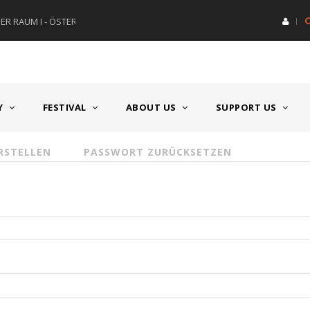
R RAUM I - ÖSTERREICH
HAUPTPREIS DEUTSCHSPRACH
Y
FESTIVAL
ABOUT US
SUPPORT US
RSTELLEN
PASSWORT ZURÜCKSETZEN