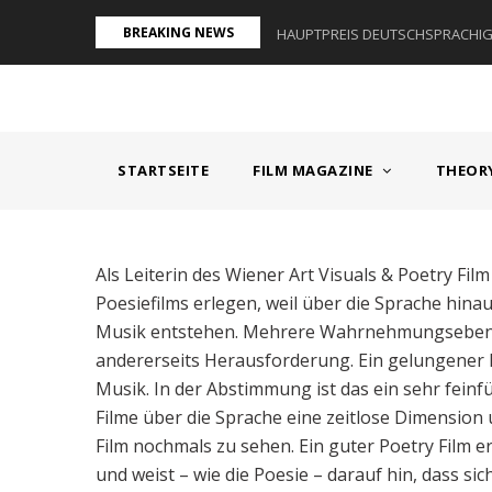
Direkt
BREAKING NEWS
AUM I - ÖSTERREICH
HAUPTPREIS DEUTSCHSPRACHIGE
zum
Inhalt
MAIN
NAVIGATION
STARTSEITE
FILM MAGAZINE
THEOR
Als Leiterin des Wiener Art Visuals & Poetry Film
Poesiefilms erlegen, weil über die Sprache hin
Musik entstehen. Mehrere Wahrnehmungsebenen g
andererseits Herausforderung. Ein gelungener Po
Musik. In der Abstimmung ist das ein sehr feinfü
Filme über die Sprache eine zeitlose Dimension
Film nochmals zu sehen. Ein guter Poetry Film e
und weist – wie die Poesie – darauf hin, dass si