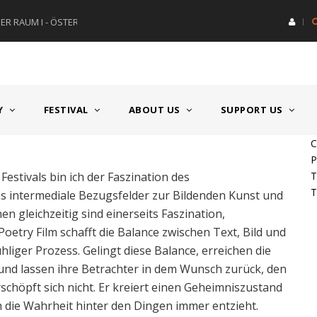
R RAUM I - ÖSTERREICH
HAUPTPREIS DEUTSCHSPRACH
Y
FESTIVAL
ABOUT US
SUPPORT US
C
P
 Festivals bin ich der Faszination des
T
T
aus intermediale Bezugsfelder zur Bildenden Kunst und
leichzeitig sind einerseits Faszination,
etry Film schafft die Balance zwischen Text, Bild und
hliger Prozess. Gelingt diese Balance, erreichen die
 und lassen ihre Betrachter in dem Wunsch zurück, den
rschöpft sich nicht. Er kreiert einen Geheimniszustand
ch die Wahrheit hinter den Dingen immer entzieht.