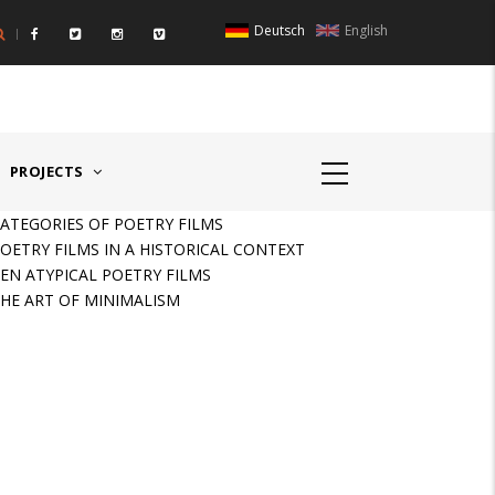
Deutsch
English
IGER RAUM I - ÖSTERREICH
HAUPTPREIS DEUTSCHSPR
PROJECTS
ATEGORIES OF POETRY FILMS
OETRY FILMS IN A HISTORICAL CONTEXT
EN ATYPICAL POETRY FILMS
HE ART OF MINIMALISM