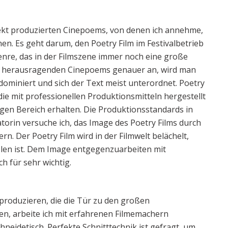
rfekt produzierten Cinepoems, von denen ich annehme,
hen. Es geht darum, den Poetry Film im Festivalbetrieb
nre, das in der Filmszene immer noch eine große
se herausragenden Cinepoems genauer an, wird man
 dominiert und sich der Text meist unterordnet. Poetry
ie mit professionellen Produktionsmitteln hergestellt
gen Bereich erhalten. Die Produktionsstandards in
atorin versuche ich, das Image des Poetry Films durch
n. Der Poetry Film wird in der Filmwelt belächelt,
holen ist. Dem Image entgegenzuarbeiten mit
ch für sehr wichtig.
 produzieren, die die Tür zu den großen
ten, arbeite ich mit erfahrenen Filmemachern
eidetisch. Perfekte Schnitttechnik ist gefragt, um