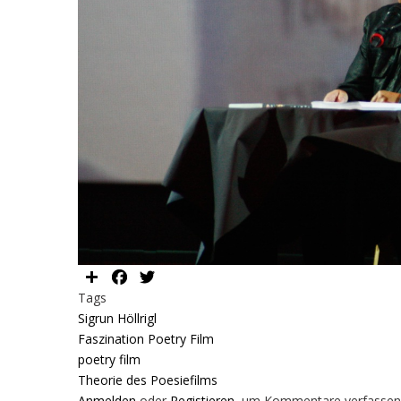
Share
Facebook
Twitter
Tags
Sigrun Höllrigl
Faszination Poetry Film
poetry film
Theorie des Poesiefilms
Anmelden
oder
Registieren
, um Kommentare verfassen