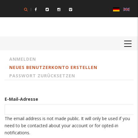
Direkt
zum
Inhalt
MAIN
NAVIGATION
ANMELDEN
Primary
NEUES BENUTZERKONTO ERSTELLEN
tabs
PASSWORT ZURÜCKSETZEN
E-Mail-Adresse
The email address is not made public. It will only be used if you
need to be contacted about your account or for opted-in
notifications.