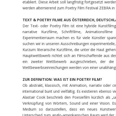
etabliert. Diese Arbeit soll langfristig fortgesetzt werd
werden alternierend zum Poetry Film Festival ZEBRA in
TEXT & POETRY FILME AUS ÖSTERREICH, DEUTSCH
Der Text- oder Poetry Film ist eine hybride Kunstfilm
narrative Kurzfilme, Schriftfilme, Animationsfil
Experimentierraum machen es für viele Künstler spann
suchen wir in unseren Ausschreibungen experimentelle, 
Kurzum: literarische Kurzfilme, die unter die Haut gehe
Hauptwettbwerb richtet sich an Filmschaffende aus de
ein zweiter Wettbewerb ausgeschrieben, der die
Wettbewerbseinreichungen werden von einer unabhängige
ZUR DEFINITION: WAS IST EIN POETRY FILM?
Ob abstrakt, klassisch, mit Animation, narrativ oder 
international bunt und vielfältig. Es existieren ebenso
Alastair Cook beschrieb den Poesiefilm kürzlich als 
Verknüpfung von Wörtern, Sound und einer Vision. Es
Medium so darzustellen, dass ein neues Kunstwer
Unterschied zum anglo-amerikanischen Raum wird der Be