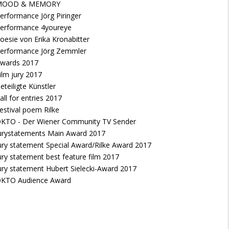
MOOD & MEMORY
erformance Jörg Piringer
erformance 4youreye
oesie von Erika Kronabitter
erformance Jörg Zemmler
wards 2017
ilm jury 2017
eteiligte Künstler
all for entries 2017
estival poem Rilke
KTO - Der Wiener Community TV Sender
urystatements Main Award 2017
ury statement Special Award/Rilke Award 2017
ury statement best feature film 2017
ury statement Hubert Sielecki-Award 2017
KTO Audience Award