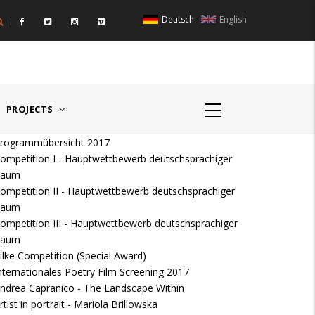
Deutsch
English
IGER RAUM I - ÖSTERREICH
HAUPTPREIS DEUTSCHSPR
PROJECTS
rogrammübersicht 2017
ompetition I - Hauptwettbewerb deutschsprachiger
Raum
ompetition II - Hauptwettbewerb deutschsprachiger
Raum
ompetition III - Hauptwettbewerb deutschsprachiger
Raum
ilke Competition (Special Award)
nternationales Poetry Film Screening 2017
ndrea Capranico - The Landscape Within
rtist in portrait - Mariola Brillowska