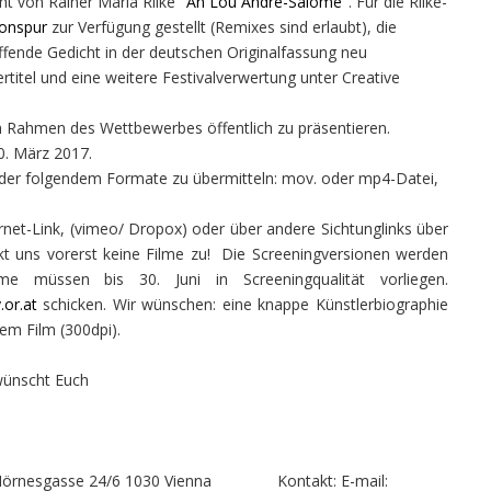
ht von Rainer Maria Rilke
"An Lou Andre-Salome"
. Für die Rilke-
Tonspur
zur Verfügung gestellt (Remixes sind erlaubt), die
effende Gedicht in der deutschen Originalfassung neu
rtitel und eine weitere Festivalverwertung unter Creative
m Rahmen des Wettbewerbes öffentlich zu präsentieren.
30. März 2017.
der folgendem Formate zu übermitteln: mov. oder mp4-Datei,
rnet-Link, (vimeo/ Dropox) oder über andere Sichtunglinks über
ckt uns vorerst keine Filme zu! Die Screeningversionen werden
me müssen bis 30. Juni in Screeningqualität vorliegen.
.or.at
schicken. Wir wünschen: eine knappe Künstlerbiographie
dem Film (300dpi).
 wünscht Euch
te Hörnesgasse 24/6 1030 Vienna Kontakt: E-mail: