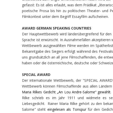
gefasst: Es ist alles erlaubt, was dem Prädikat „literari
poetische Prosa bis hin zu politischen Theater- und 
Filmkontext unter dem Begriff Essayfilm aufscheinen.
AWARD GERMAN SPEAKING COUNTRIES
Der Hauptwettbewerb wird länderübergreifend für de
Sprache ist erwünscht. In Ausnahmefällen akzeptieren w
Wettbewerb ausgewählten Filme werden im Spätherbst be
Bekanntgabe des Siegers erfolgt während des Festi
uns grundsätzlich an all jene Filmschaffenden, die ent
haben oder die österreichische, deutsche oder Schweize
SPECIAL AWARD
Der internationale Wettbewerb, der "SPECIAL AWARD"
Wettbewerb können Filmschaffende aus allen Ländern 
Maria Rilkes Gedicht „An Lou Andre-Salome“ gewählt.
E
Rilke schrieb es im Jahr 1911 und widmete es sei
Liebesgedicht. Rainer Maria Rilke gehört zu den beka
Salome" steht
eingelesen als Tonspur
für den Gedich