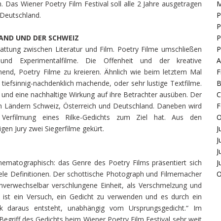
en. Das Wiener Poetry Film Festival soll alle 2 Jahre ausgetragen
 Deutschland.
P
P
LAND UND DER SCHWEIZ
P
gattung zwischen Literatur und Film. Poetry Filme umschließen
P
me und Experimentalfilme. Die Offenheit und der kreative
A
end, Poetry Filme zu kreieren. Ähnlich wie beim letztem Mal
F
tiefsinnig-nachdenklich machende, oder sehr lustige Textfilme.
B
n und eine nachhaltige Wirkung auf ihre Betrachter ausüben. Der
C
n Ländern Schweiz, Österreich und Deutschland. Daneben wird
F
 Verfilmung eines Rilke-Gedichts zum Ziel hat. Aus den
O
n Jury zwei Siegerfilme gekürt.
J
J
J
cinematographisch: das Genre des Poetry Films präsentiert sich
J
 viele Definitionen. Der schottische Photograph und Filmemacher
O
„unverwechselbar verschlungene Einheit, als Verschmelzung und
 ist ein Versuch, ein Gedicht zu verwenden und es durch ein
k daraus entsteht, unabhängig vom Ursprungsgedicht.“ Im
griff des Gedichts beim Wiener Poetry Film Festival sehr weit