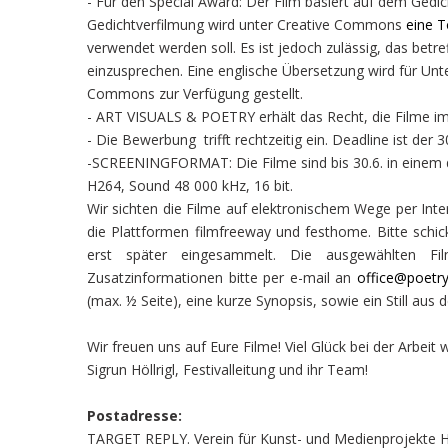
- Für den Special Award: Der Film basiert auf dem Gedic
Gedichtverfilmung wird unter Creative Commons
eine 
verwendet werden soll. Es ist jedoch zulässig, das betr
einzusprechen. Eine englische Übersetzung wird für Unte
Commons zur Verfügung gestellt.
- ART VISUALS & POETRY erhält das Recht, die Filme i
- Die Bewerbung trifft rechtzeitig ein. Deadline ist der 
-SCREENINGFORMAT: Die Filme sind bis 30.6. in einem 
H264, Sound 48 000 kHz, 16 bit.
Wir sichten die Filme auf elektronischem Wege per Inte
die Plattformen filmfreeway und festhome. Bitte schi
erst später eingesammelt. Die ausgewählten Fil
Zusatzinformationen bitte per e-mail an
office@poetry
(max. ½ Seite), eine kurze Synopsis, sowie ein Still aus 
Wir freuen uns auf Eure Filme! Viel Glück bei der Arbeit
Sigrun Höllrigl, Festivalleitung und ihr Team!
Postadresse:
TARGET REPLY. Verein für Kunst- und Medienprojek