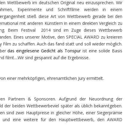
für den Wettbewerb im deutschen Original neu einzusprechen. Wir
ahmen, Experimente und Schriftfilme werden in einem
Vergangenheit stieß diese Art von Wettbewerb gerade bei den
ernational mit anderen Künstlern in einem direkten Vergleich zu
rung. Beim Festival 2014 sind im Zuge dieses Wettbewerb
tanden. Eines unserer Motive, den SPECIAL AWARD zu kreieren
 Film zu schaffen. Auch das fand statt und soll wieder möglich.
Über
das eingelesene Gedicht als Tonspur
ist eine solide Basis
nd filmt....Wir sind gespannt auf die Ergebnisse.
n einer mehrköpfigen, ehrenamtlichen Jury ermittelt.
ren Partnern & Sponsoren. Aufgrund der Neuordnung der
eld der beiden Wettbewerbeviel später als üblich bekanntgeben.
hen sind zwei Hauptpreise in gleicher Höhe, einer Siegerprämie
ng) und eine weitere für den Hauptwettbewerb, den AWARD