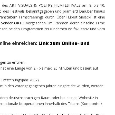
d des ART VISUALS & POETRY FILMFESTIVALS am 8. bis 10.
 des Festivals bekanntgegeben und prämiert! Darüber hinaus
taltern Filmscreenings durch. Über Hubert Sielecki ist eine
 Sender OKTO
vorgesehen, im Rahmen derer einzelne Filme
iesen beiden Programmen teilzunehmen ist fakultativ und vom
online einreichen:
Link zum Online- und
en zu erfüllen:
m hat eine Länge von 2 - bis max. 20 Minuten und basiert auf
ab Entstehungsjahr 2007).
, die in den vorangegangenen Jahren eingereicht wurden, werden
 dem deutschsprachigen Raum oder hat seinen Wohnsitz in
ternationale Kooperationen innerhalb des Teams (Komponist /