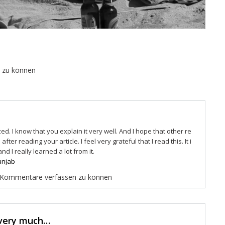
 zu können
ed. I know that you explain it very well. And I hope that other re
fter reading your article. I feel very grateful that I read this. It i
d I really learned a lot from it.
unjab
 Kommentare verfassen zu können
 very much…