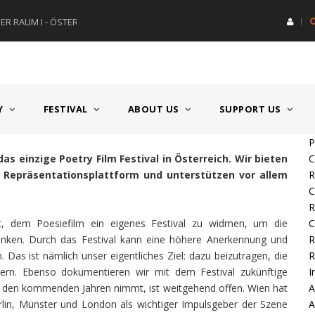
R RAUM I - ÖSTERREICH
HAUPTPREIS DEUTSCHSPRACH
Y
FESTIVAL
ABOUT US
SUPPORT US
P
das einzige Poetry Film Festival in Österreich. Wir bieten
C
e Repräsentationsplattform und unterstützen vor allem
C
st, dem Poesiefilm ein eigenes Festival zu widmen, um die
C
enken. Durch das Festival kann eine höhere Anerkennung und
Das ist nämlich unser eigentliches Ziel: dazu beizutragen, die
R
ern. Ebenso dokumentieren wir mit dem Festival zukünftige
I
n den kommenden Jahren nimmt, ist weitgehend offen. Wien hat
A
lin, Münster und London als wichtiger Impulsgeber der Szene
A