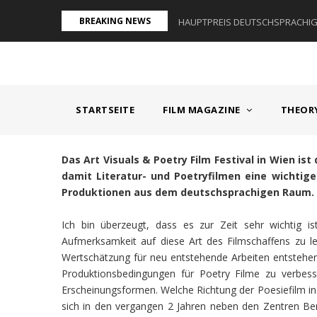
Direkt
BREAKING NEWS
AUM I - ÖSTERREICH
HAUPTPREIS DEUTSCHSPRACHIGE
zum
Inhalt
MAIN
NAVIGATION
STARTSEITE
FILM MAGAZINE
THEOR
Das Art Visuals & Poetry Film Festival in Wien ist 
damit Literatur- und Poetryfilmen eine wichtig
Produktionen aus dem deutschsprachigen Raum.
Ich bin überzeugt, dass es zur Zeit sehr wichtig i
Aufmerksamkeit auf diese Art des Filmschaffens zu l
Wertschätzung für neu entstehende Arbeiten entstehen. 
Produktionsbedingungen für Poetry Filme zu verbess
Erscheinungsformen. Welche Richtung der Poesiefilm i
sich in den vergangen 2 Jahren neben den Zentren Ber