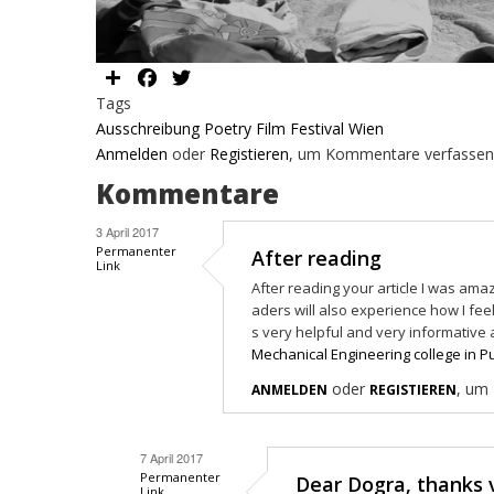
Share
Facebook
Twitter
Tags
Ausschreibung Poetry Film Festival Wien
Anmelden
oder
Registieren
, um Kommentare verfassen
Kommentare
3 April 2017
Permanenter
After reading
Link
After reading your article I was amaz
aders will also experience how I feel a
s very helpful and very informative an
Mechanical Engineering college in P
oder
, um
ANMELDEN
REGISTIEREN
7 April 2017
Permanenter
Dear Dogra, thanks
Link