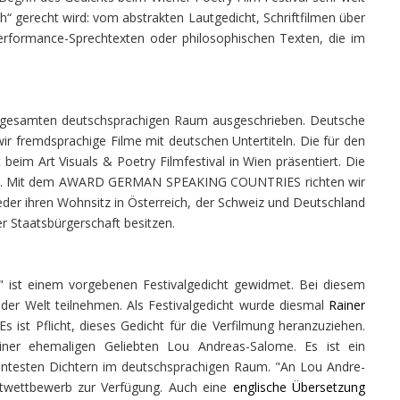
sch“ gerecht wird: vom abstrakten Lautgedicht, Schriftfilmen über
Performance-Sprechtexten oder philosophischen Texten, die im
n gesamten deutschsprachigen Raum ausgeschrieben. Deutsche
ir fremdsprachige Filme mit deutschen Untertiteln. Die für den
im Art Visuals & Poetry Filmfestival in Wien präsentiert. Die
vals. Mit dem AWARD GERMAN SPEAKING COUNTRIES richten wir
weder ihren Wohnsitz in Österreich, der Schweiz und Deutschland
r Staatsbürgerschaft besitzen.
 ist einem vorgebenen Festivalgedicht gewidmet. Bei diesem
der Welt teilnehmen. Als Festivalgedicht wurde diesmal
Rainer
s ist Pflicht, dieses Gedicht für die Verfilmung heranzuziehen.
ner ehemaligen Geliebten Lou Andreas-Salome. Es ist ein
nntesten Dichtern im deutschsprachigen Raum. "An Lou Andre-
twettbewerb zur Verfügung. Auch eine
englische Übersetzung