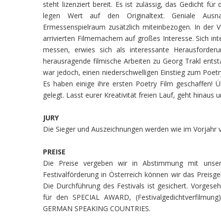
steht lizenziert bereit. Es ist zulässig, das Gedicht 
legen Wert auf den Originaltext. Geniale Ausn
Ermessenspielraum zusätzlich miteinbezogen. In der 
arrivierten Filmemachern auf großes Interesse. Sich int
messen, erwies sich als interessante Herausforde
herausragende filmische Arbeiten zu Georg Trakl ents
war jedoch, einen niederschwelligen Einstieg zum Poetry
Es haben einige ihre ersten Poetry Film geschaffen! 
gelegt. Lasst eurer Kreativität freien Lauf, geht hinaus u
JURY
Die Sieger und Auszeichnungen werden wie im Vorjahr vo
PREISE
Die Preise vergeben wir in Abstimmung mit unse
Festivalförderung in Österreich können wir das Preisg
Die Durchführung des Festivals ist gesichert. Vorgese
für den SPECIAL AWARD, (Festivalgedichtverfilmu
GERMAN SPEAKING COUNTRIES.