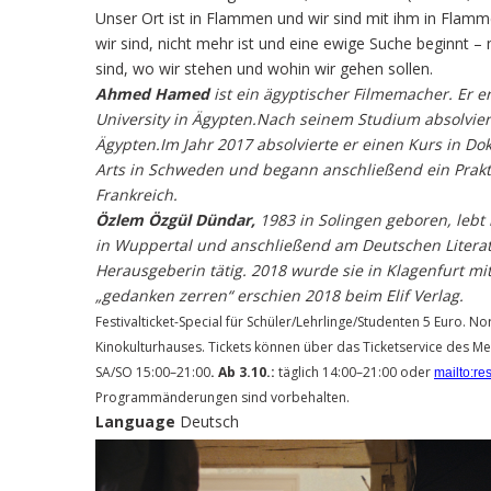
Unser Ort ist in Flammen und wir sind mit ihm in Flam
wir sind, nicht mehr ist und eine ewige Suche beginnt –
sind, wo wir stehen und wohin wir gehen sollen.
Ahmed Hamed
ist ein ägyptischer Filmemacher. Er 
University in Ägypten.Nach seinem Studium absolvierte
Ägypten.Im Jahr 2017 absolvierte er einen Kurs in D
Arts in Schweden und begann anschließend ein Prakti
Frankreich.
Özlem Özgül Dündar,
1983 in Solingen geboren, lebt 
in Wuppertal und anschließend am Deutschen Literatur
Herausgeberin tätig. 2018 wurde sie in Klagenfurt m
„gedanken zerren“ erschien 2018 beim Elif Verlag.
Festivalticket-Special für Schüler/Lehrlinge/Studenten 5 Euro. 
Kinokulturhauses. Tickets können über das Ticketservice des Me
SA/SO 15:00–21:00
. Ab 3.10.:
täglich 14:00–21:00 oder
mailto:re
Programmänderungen sind vorbehalten.
Language
Deutsch