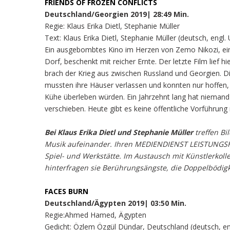
FRIENDS OF FROZEN CONFLICTS
Deutschland/Georgien 2019| 28:49 Min.
Regie: Klaus Erika Dietl, Stephanie Müller
Text: Klaus Erika Dietl, Stephanie Müller (deutsch, engl. U
Ein ausgebombtes Kino im Herzen von Zemo Nikozi, ein
Dorf, beschenkt mit reicher Ernte. Der letzte Film lief h
brach der Krieg aus zwischen Russland und Georgien. 
mussten ihre Häuser verlassen und konnten nur hoffen, 
Kühe überleben würden. Ein Jahrzehnt lang hat niemand
verschieben. Heute gibt es keine öffentliche Vorführun
Bei Klaus Erika Dietl und Stephanie Müller
treffen Bi
Musik aufeinander. Ihren MEDIENDIENST LEISTUNGSHÖ
Spiel- und Werkstätte. Im Austausch mit Künstlerkol
hinterfragen sie Berührungsängste, die Doppelbödigk
FACES BURN
Deutschland/Ägypten 2019| 03:50 Min.
Regie:Ahmed Hamed, Ägypten
Gedicht: Özlem Özgül Dündar, Deutschland (deutsch, engl