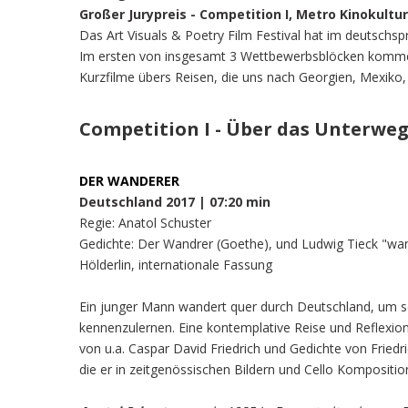
Großer Jurypreis - Competition I, Metro Kinokult
Das Art Visuals & Poetry Film Festival hat im deutsch
Im ersten von insgesamt 3 Wettbewerbsblöcken kommen
Kurzfilme übers Reisen, die uns nach Georgien, Mexiko, 
Competition I - Über das Unterwegs
DER WANDERER
Deutschland 2017 | 07:20 min
Regie: Anatol Schuster
Gedichte: Der Wandrer (Goethe), und Ludwig Tieck "wa
Hölderlin, internationale Fassung
Ein junger Mann wandert quer durch Deutschland, um s
kennenzulernen. Eine kontemplative Reise und Reflexion 
von u.a. Caspar David Friedrich und Gedichte von Friedri
die er in zeitgenössischen Bildern und Cello Kompositi