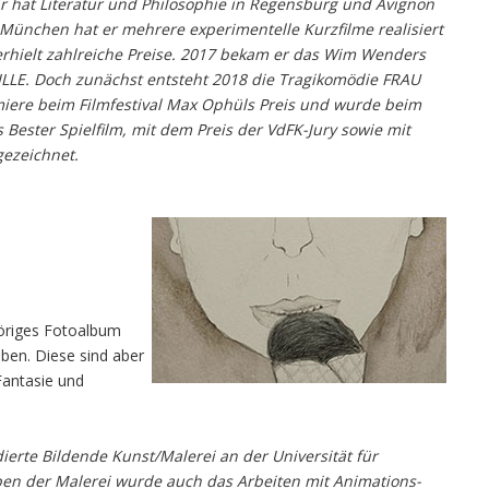
r hat Literatur und Philosophie in Regensburg und Avignon
München hat er mehrere experimentelle Kurzfilme realisiert
r erhielt zahlreiche Preise. 2017 bekam er das Wim Wenders
ILLE. Doch zunächst entsteht 2018 die Tragikomödie FRAU
emiere beim Filmfestival Max Ophüls Preis und wurde beim
s Bester Spielfilm, mit dem Preis der VdFK-Jury sowie mit
gezeichnet.
öriges Fotoalbum
eben. Diese sind aber
Fantasie und
erte Bildende Kunst/Malerei an der Universität für
eben der Malerei wurde auch das Arbeiten mit Animations-