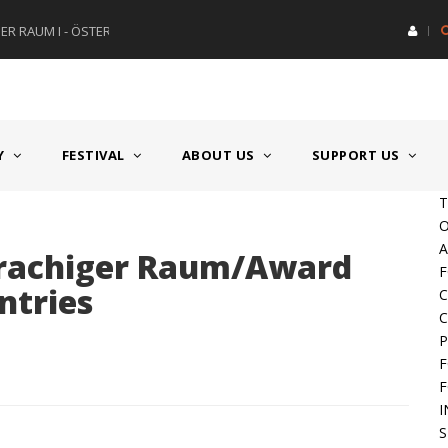
R RAUM I - ÖSTERREICH
HAUPTPREIS DEUTSCHSPRACH
Y
FESTIVAL
ABOUT US
SUPPORT US
T
O
A
prachiger Raum/Award
F
ntries
C
C
P
F
F
I
S