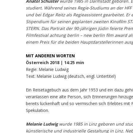
Anatol Schuster
wurde 1985 in Darmstadt geboren. E
studiert. Während seines Regie-Studiums an der HFF 
und bei Edgar Reitz als Regieassistent gearbeitet. E
Stipendium für seinen geplanten zweiten Kinofilm ST
STERN. Das Portrait der 90-jährigen Jüdin feierte Pr
Filmfestival achtung berlin – new berlin film award al
einem Preis für die beiden Hauptdarstellerinnen aus
MIT ANDEREN WORTEN
Österreich 2018 | 14:25 min
Regie: Melanie Ludwig
Text: Melanie Ludwig (deutsch, engl. Untertitel)
Ein Reisetagebuch aus dem Jahr 1953 und ein dazu geh
veranlassen eine alte Person, sich Erinnerungen hinzug
bereits lückenhaft und so vermischen sich Erlebtes mit 
Spekulation.
Melanie Ludwig
wurde 1985 in Linz geboren und studi
künstlerische und industrielle Gestaltung in Linz. N