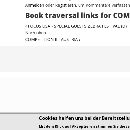
Anmelden
oder
Registieren
, um Kommentare verfassen
Book traversal links for CO
‹
FOCUS USA - SPECIAL GUESTS ZEBRA FESTIVAL (D)
Nach oben
COMPETITION II - AUSTRIA
›
Cookies helfen uns bei der Bereitstellu
DSGVO Datenschutz
History
© Art Visuals & Poetry. Al
Mit dem Klick auf Akzeptieren stimmen Sie dies