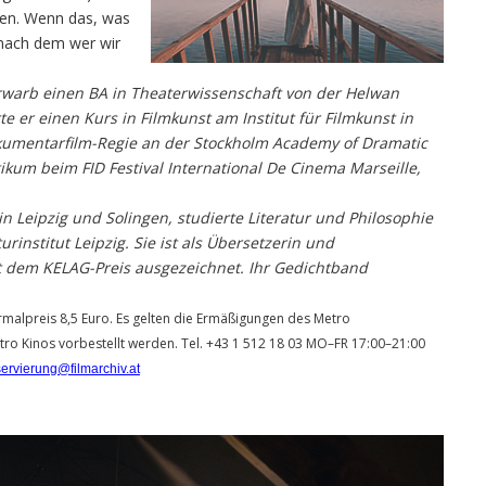
men. Wenn das, was
 nach dem wer wir
erwarb einen BA in Theaterwissenschaft von der Helwan
 er einen Kurs in Filmkunst am Institut für Filmkunst in
okumentarfilm-Regie an der Stockholm Academy of Dramatic
kum beim FID Festival International De Cinema Marseille,
in Leipzig und Solingen, studierte Literatur und Philosophie
institut Leipzig. Sie ist als Übersetzerin und
it dem KELAG-Preis ausgezeichnet. Ihr Gedichtband
Normalpreis 8,5 Euro. Es gelten die Ermäßigungen des Metro
tro Kinos vorbestellt werden. Tel. +43 1 512 18 03 MO–FR 17:00–21:00
servierung@filmarchiv.at