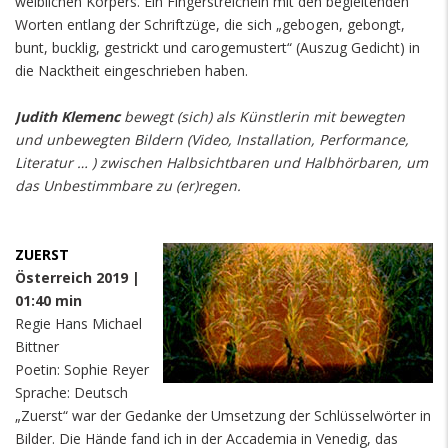
weiblichen Körpers. Ein Fingerstreicheln mit den begleitenden
Worten entlang der Schriftzüge, die sich „gebogen, gebongt,
bunt, bucklig, gestrickt und carogemustert“ (Auszug Gedicht) in
die Nacktheit eingeschrieben haben.
Judith Klemenc
bewegt (sich) als Künstlerin mit bewegten
und unbewegten Bildern (Video, Installation, Performance,
Literatur … ) zwischen Halbsichtbaren und Halbhörbaren, um
das Unbestimmbare zu (er)regen.
ZUERST
Österreich 2019 |
01:40 min
Regie Hans Michael
Bittner
Poetin: Sophie Reyer
Sprache: Deutsch
„Zuerst“ war der Gedanke der Umsetzung der Schlüsselwörter in
Bilder. Die Hände fand ich in der Accademia in Venedig, das