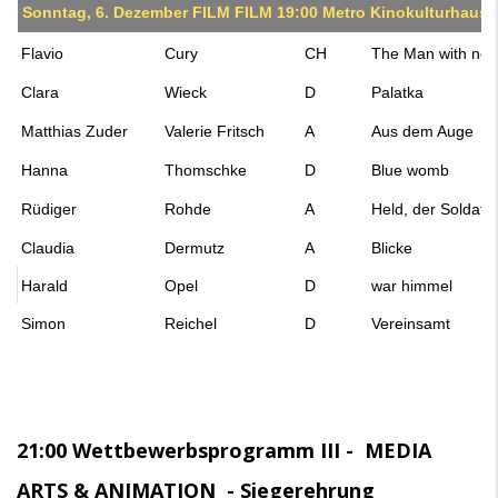
Sonntag, 6. Dezember FILM FILM 19:00 Metro Kinokulturhaus
Flavio
Cury
CH
The Man with no 
Clara
Wieck
D
Palatka
Matthias Zuder
Valerie Fritsch
A
Aus dem Auge
Hanna
Thomschke
D
Blue womb
Rüdiger
Rohde
A
Held, der Soldat
Claudia
Dermutz
A
Blicke
Harald
Opel
D
war himmel
Simon
Reichel
D
Vereinsamt
21:00 Wettbewerbsprogramm III - MEDIA
ARTS & ANIMATION - Siegerehrung