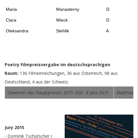
Maria
Manasterny
D
Clara
Wieck
D
Oleksandra
Stehlik
A
Poetry Filmpreisvergabe im deutschsprachigen
Raum:
136 Filmeinreichungen, 36 aus Österreich, 98 aus
Deutschland, 4 aus der Schweiz.
Gewinner des Hauptpreises 2015: 500.- € plus DCP
Matthias Z
Jury 2015
- Dominik Tschütscher (