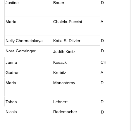
Justine
Bauer
D
María
Chalela-Puccini
A
Nelly Chermetskaya
Katia S. Ditzler
D
Nora Gomringer
D
Judith Kinitz
Janna
Kosack
CH
Gudrun
Krebitz
A
Maria
Manasterny
D
Tabea
Lehnert
D
Nicola
Rademacher
D