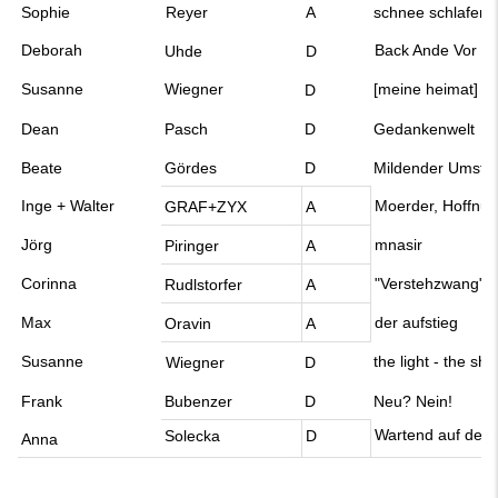
Sophie
Reyer
A
schnee schlafen
Deborah
Back Ande Vor
Uhde
D
Susanne
Wiegner
[meine heimat]
D
Dean
Pasch
D
Gedankenwelt
Beate
Gördes
D
Mildender Umsta
Inge + Walter
Moerder, Hoffnun
GRAF+ZYX
A
Jörg
mnasir
Piringer
A
Corinna
"Verstehzwang"
Rudlstorfer
A
Max
der aufstieg
Oravin
A
Susanne
the light - the sh
Wiegner
D
Frank
Bubenzer
D
Neu? Nein!
Wartend auf den 
Solecka
D
Anna