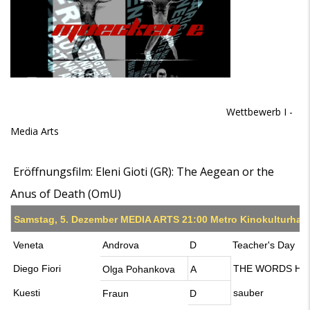
Wettbewerb I -
Media Arts
Eröffnungsfilm: Eleni Gioti (GR): The Aegean or the
Anus of Death (OmU)
Samstag, 5. Dezember MEDIA ARTS 21:00 Metro Kinokulturhau
Veneta
Androva
D
Teacher's Day
Diego Fiori
THE WORDS HE
Olga Pohankova
A
Kuesti
sauber
Fraun
D