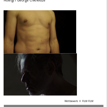
Höllrigl / George Chkheidze
Wettbewerb II
FILM FILM