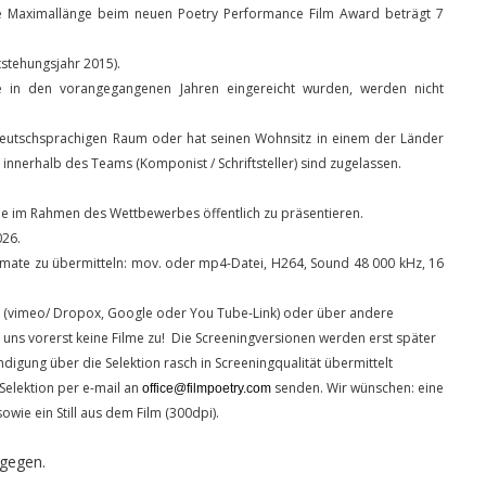
Die Maximallänge beim neuen Poetry Performance Film Award beträgt 7
ntstehungsjahr 2015).
ie in den vorangegangenen Jahren eingereicht wurden, werden nicht
eutschsprachigen Raum oder hat seinen Wohnsitz in einem der Länder
innerhalb des Teams (Komponist / Schriftsteller) sind zugelassen.
lme im Rahmen des Wettbewerbes öffentlich zu präsentieren.
2026.
rmate zu übermitteln: mov. oder mp4-Datei, H264, Sound 48 000 kHz, 16
nk, (vimeo/ Dropox, Google oder You Tube-Link) oder über andere
kt uns vorerst keine Filme zu! Die Screeningversionen werden erst später
igung über die Selektion rasch in Screeningqualität übermittelt
Selektion per e-mail an
senden. Wir wünschen: eine
office@filmpoetry.com
owie ein Still aus dem Film (300dpi).
gegen.