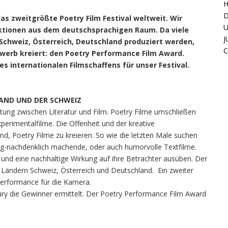
H
D
 das zweitgrößte Poetry Film Festival weltweit. Wir
U
tionen aus dem deutschsprachigen Raum. Da viele
J
Schweiz, Österreich, Deutschland produziert werden,
C
werb kreiert: den Poetry Performance Film Award.
s internationalen Filmschaffens für unser Festival.
LAND UND DER SCHWEIZ
ttung zwischen Literatur und Film. Poetry Filme umschließen
xperimentalfilme. Die Offenheit und der kreative
d, Poetry Filme zu kreieren. So wie die letzten Male suchen
nig-nachdenklich machende, oder auch humorvolle Textfilme.
n und eine nachhaltige Wirkung auf ihre Betrachter ausüben. Der
 Ländern Schweiz, Österreich und Deutschland. Ein zweiter
 Performance für die Kamera.
ry die Gewinner ermittelt. Der Poetry Performance Film Award