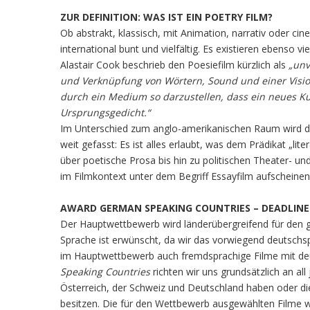
ZUR DEFINITION: WAS IST EIN POETRY FILM?
Ob abstrakt, klassisch, mit Animation, narrativ oder ci
international bunt und vielfältig. Es existieren ebenso
Alastair Cook beschrieb den Poesiefilm kürzlich als
„unv
und Verknüpfung von Wörtern, Sound und einer Vision
durch ein Medium so darzustellen, dass ein neues K
Ursprungsgedicht.“
Im Unterschied zum anglo-amerikanischen Raum wird der
weit gefasst: Es ist alles erlaubt, was dem Prädikat „lit
über poetische Prosa bis hin zu politischen Theater- u
im Filmkontext unter dem Begriff Essayfilm aufscheinen
AWARD GERMAN SPEAKING COUNTRIES – DEADLINE 1
Der Hauptwettbewerb wird länderübergreifend für den
Sprache ist erwünscht, da wir das vorwiegend deutschsp
im Hauptwettbewerb auch fremdsprachige Filme mit deu
Speaking Countries
richten wir uns grundsätzlich an al
Österreich, der Schweiz und Deutschland haben oder di
besitzen. Die für den Wettbewerb ausgewählten Filme we