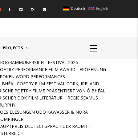
Deutsch
English
IGER RAUM I - ÖSTERREICH
HAUPTPREIS DEUTSCHSPR
PROJECTS
ROGRAMMÜBERSICHT FESTIVAL 2026
OETRY PERFORMANCE FILM AWARD - ERÖFFNUNG
SPOKEN WORD PERFORMANCES
 BHÉAL POETRY FILM FESTIVAL CORK, IRELAND
RISCHE POETRY FILME PRÄSENTIERT VON Ó BHÉAL
RISCHER DOK FILM LITERATUR | REGIE SEAMUS
MURPHY
OESIELESUNGEN UDO KAWASSER & NORA
GOMRINGER
AUPTPREIS DEUTSCHSPRACHIGER RAUM I -
STERREICH