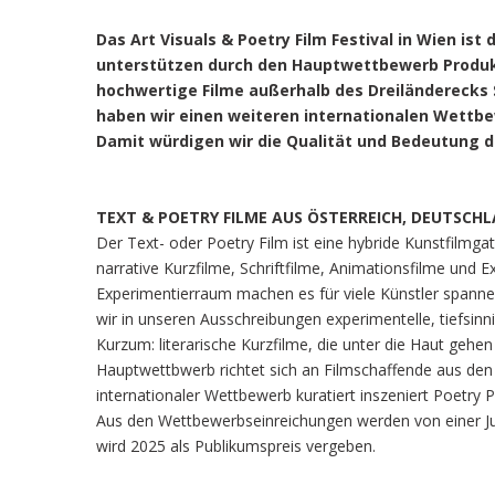
Das Art Visuals & Poetry Film Festival in Wien ist
unterstützen durch den Hauptwettbewerb Produk
hochwertige Filme außerhalb des Dreiländerecks 
haben wir einen weiteren internationalen Wettbe
Damit würdigen wir die Qualität und Bedeutung de
TEXT & POETRY FILME AUS ÖSTERREICH, DEUTSCH
Der Text- oder Poetry Film ist eine hybride Kunstfilmga
narrative Kurzfilme, Schriftfilme, Animationsfilme und E
Experimentierraum machen es für viele Künstler spannen
wir in unseren Ausschreibungen experimentelle, tiefsin
Kurzum: literarische Kurzfilme, die unter die Haut gehe
Hauptwettbwerb richtet sich an Filmschaffende aus den
internationaler Wettbewerb kuratiert inszeniert Poetry
Aus den Wettbewerbseinreichungen werden von einer Ju
wird 2025 als Publikumspreis vergeben.