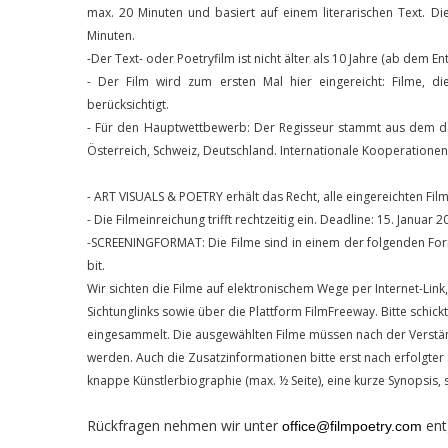
max. 20 Minuten und basiert auf einem literarischen Text. 
Minuten.
-Der Text- oder Poetryfilm ist nicht älter als 10 Jahre (ab dem E
- Der Film wird zum ersten Mal hier eingereicht: Filme, d
berücksichtigt.
- Für den Hauptwettbewerb: Der Regisseur stammt aus dem d
Österreich, Schweiz, Deutschland. Internationale Kooperationen 
- ART VISUALS & POETRY erhält das Recht, alle eingereichten Fi
- Die Filmeinreichung trifft rechtzeitig ein. Deadline: 15. Januar 
-SCREENINGFORMAT: Die Filme sind
in einem der folgenden Fo
bit.
Wir sichten die Filme auf elektronischem Wege per Internet-Li
Sichtunglinks sowie über die Plattform FilmFreeway. Bitte schic
eingesammelt. Die ausgewählten Filme müssen nach der Verständ
werden. Auch die Zusatzinformationen bitte erst nach erfolgter 
knappe Künstlerbiographie (max. ½ Seite), eine kurze Synopsis, s
Rückfragen nehmen wir unter
ent
office@filmpoetry.com