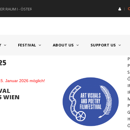
R RAUM I - ÖSTERREICH
HAUPTPREIS DEUTSCHSPRACH
Y
FESTIVAL
ABOUT US
SUPPORT US
P
25
P
Ó
 15. Januar 2026 möglich!
I
IVAL
I
US WIEN
P
H
Ö