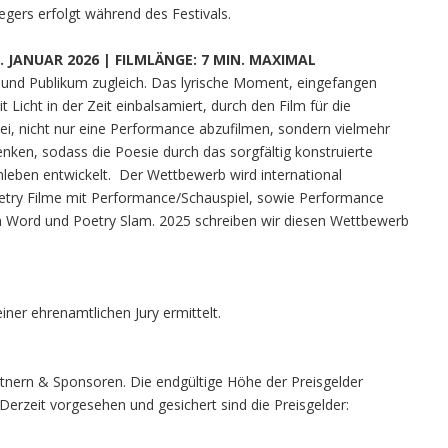
egers erfolgt während des Festivals.
 JANUAR 2026 | FILMLÄNGE: 7 MIN. MAXIMAL
e und Publikum zugleich. Das lyrische Moment, eingefangen
Licht in der Zeit einbalsamiert, durch den Film für die
bei, nicht nur eine Performance abzufilmen, sondern vielmehr
ken, sodass die Poesie durch das sorgfältig konstruierte
leben entwickelt. Der Wettbewerb wird international
etry Filme mit Performance/Schauspiel, sowie Performance
n Word und Poetry Slam. 2025 schreiben wir diesen Wettbewerb
ner ehrenamtlichen Jury ermittelt.
tnern & Sponsoren. Die endgültige Höhe der Preisgelder
erzeit vorgesehen und gesichert sind die Preisgelder: