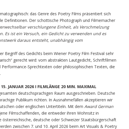
nematographisch: das Genre des Poetry Films präsentiert sich
 viele Definitionen. Der schottische Photograph und Filmemacher
erwechselbar verschlungene Einheit, als Verschmelzung
. Es ist ein Versuch, ein Gedicht zu verwenden und es
unstwerk daraus entsteht, unabhängig vom
 Begriff des Gedichts beim Wiener Poetry Film Festival sehr
erarisch“ gerecht wird: vom abstrakten Lautgedicht, Schriftfilmen
nd Performance-Sprechtexten oder philosophischen Texten, die
.
5. JANUAR 2026 I FILMLÄNGE 20 MIN. MAXIMAL
 gesamten deutschsprachigen Raum ausgeschrieben. Deutsche
rachige Publikum richten. In Ausnahmefällen akzeptieren wir
tschen oder englischen Untertiteln. Mit dem
Award German
l jene Filmschaffenden, die entweder ihren Wohnsitz in
e österreichische, deutsche oder Schweizer Staatsbürgerschaft
rden zwischen 7. und 10. April 2026 beim Art Visuals & Poetry