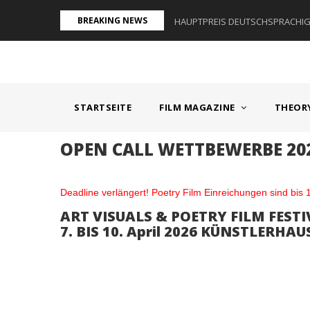
Direkt
BREAKING NEWS
AUM I - ÖSTERREICH
HAUPTPREIS DEUTSCHSPRACHIGE
zum
Inhalt
MAIN
NAVIGATION
STARTSEITE
FILM MAGAZINE
THEOR
OPEN CALL WETTBEWERBE 20
Textkörper
Deadline verlängert! Poetry Film Einreichungen sind bis
ART VISUALS & POETRY FILM FEST
7. BIS 10. April 2026 KÜNSTLERHA