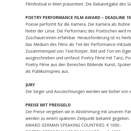
Filmfestival in Wien präsentiert. Die Bekanntgabe des Si
POETRY PERFORMANCE FILM AWARD – DEADLINE 15.
Poesie performt für die Kamera. Die Kamera als Bühn
hinter der Linse. Die Performanz des Poetischen wird mit 
Zuschauer:innen erfahrbar. Herausforderung ist es hier
das Medium des Films als Teil der Performance mitzuden
Zusammenspiel von Text/Körper, Bild und Ton ein Eigen
ausgeschrieben und umfasst Poetry Filme mit Tanz, Po
Poetry Filme aus den Bereichen Bildende Kunst, Spoke
als Publikumspreis aus.
JURY
Die Sieger und Auszeichnungen werden wie bisher von ei
PREISE MIT PREISGELD
Die Preise vergeben wir in Abstimmung mit unseren Par
werden zu einem späteren Zeitpunkt bekannt gegeben. D
AWARD GERMAN SPEAKING COUNTRIES: € 1000.-