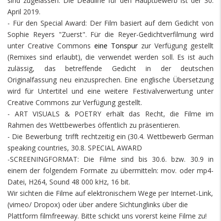
sind zugelassen. Die Deadline für den Hauptbewerb ist der 30.
April 2019.
- Für den Special Award: Der Film basiert auf dem Gedicht von
Sophie Reyers "Zuerst". Für die Reyer-Gedichtverfilmung wird
unter Creative Commons
eine Tonspur
zur Verfügung gestellt
(Remixes sind erlaubt), die verwendet werden soll. Es ist auch
zulässig, das betreffende Gedicht in der deutschen
Originalfassung neu einzusprechen. Eine englische Übersetzung
wird für Untertitel und eine weitere Festivalverwertung unter
Creative Commons zur Verfügung gestellt.
- ART VISUALS & POETRY erhält das Recht, die Filme im
Rahmen des Wettbewerbes öffentlich zu präsentieren.
- Die Bewerbung trifft rechtzeitig ein (30.4. Wettbewerb German
speaking countries, 30.8. SPECIAL AWARD
-SCREENINGFORMAT: Die Filme sind bis 30.6. bzw. 30.9 in
einem der folgendem Formate zu übermitteln: mov. oder mp4-
Datei, H264, Sound 48 000 kHz, 16 bit.
Wir sichten die Filme auf elektronischem Wege per Internet-Link,
(vimeo/ Dropox) oder über andere Sichtunglinks über die
Plattform filmfreeway. Bitte schickt uns vorerst keine Filme zu!