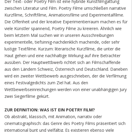
Der Text- oder Poetry Film ist eine hybride Kunstfilmgattung
zwischen Literatur und Film. Poetry Filme umschließen narrative
Kurzfilme, Schriftfilme, Animationsfilme und Experimentalfilme.
Die Offenheit und der kreative Experimentierraum machen es für
viele Künstler spannend, Poetry Filme zu kreieren. Ähnlich wie
beim letztem Mal suchen wir in unseren Ausschreibungen
experimentelle, tiefsinnig-nachdenklich machende, oder sehr
lustige Textfilme. Kurzum: literarische Kurzfilme, die unter die
Haut gehen und eine nachhaltige Wirkung auf ihre Betrachter
ausüben. Der Hauptwettbwerb richtet sich an Filmschaffende
aus den Ländern Schweiz, Österreich und Deutschland. Daneben
wird ein zweiter Wettbewerb ausgeschrieben, der die Verfilmung
eines Festivalgedichts zum Ziel hat. Aus den
Wettbewerbseinreichungen werden von einer unabhängigen Jury
zwei Siegerfilme gekürt.
ZUR DEFINITION: WAS IST EIN POETRY FILM?
Ob abstrakt, klassisch, mit Animation, narrativ oder
cinematographisch: das Genre des Poetry Films präsentiert sich
international bunt und vielfältig. Es existieren ebenso viele