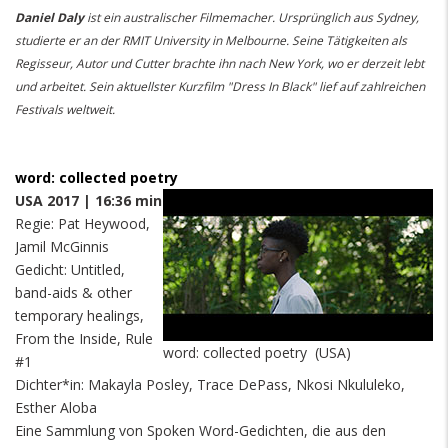
Daniel Daly
ist ein australischer Filmemacher. Ursprünglich aus Sydney,
studierte er an der RMIT University in Melbourne. Seine Tätigkeiten als
Regisseur, Autor und Cutter brachte ihn nach New York, wo er derzeit lebt
und arbeitet. Sein aktuellster Kurzfilm "Dress In Black" lief auf zahlreichen
Festivals weltweit.
word: collected poetry
USA 2017 | 16:36 min
Regie: Pat Heywood,
Jamil McGinnis
Gedicht: Untitled,
band-aids & other
temporary healings,
From the Inside, Rule
word: collected poetry (USA)
#1
Dichter*in: Makayla Posley, Trace DePass, Nkosi Nkululeko,
Esther Aloba
Eine Sammlung von Spoken Word-Gedichten, die aus den