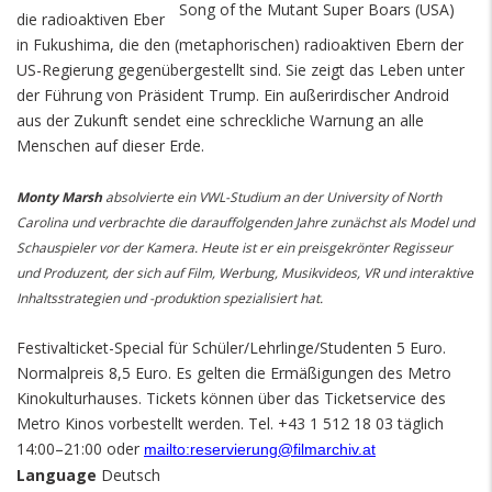
Song of the Mutant Super Boars (USA)
die radioaktiven Eber
in Fukushima, die den (metaphorischen) radioaktiven Ebern der
US-Regierung gegenübergestellt sind. Sie zeigt das Leben unter
der Führung von Präsident Trump. Ein außerirdischer Android
aus der Zukunft sendet eine schreckliche Warnung an alle
Menschen auf dieser Erde.
Monty Marsh
absolvierte ein VWL-Studium an der University of North
Carolina und verbrachte die darauffolgenden Jahre zunächst als Model und
Schauspieler vor der Kamera. Heute ist er ein preisgekrönter Regisseur
und Produzent, der sich auf Film, Werbung, Musikvideos, VR und interaktive
Inhaltsstrategien und -produktion spezialisiert hat.
Festivalticket-Special für Schüler/Lehrlinge/Studenten 5 Euro.
Normalpreis 8,5 Euro. Es gelten die Ermäßigungen des Metro
Kinokulturhauses. Tickets können über das Ticketservice des
Metro Kinos vorbestellt werden. Tel. +43 1 512 18 03 täglich
14:00–21:00 oder
mailto:reservierung@filmarchiv.at
Language
Deutsch