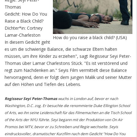
Thomas
Gedicht: How Do You
Raise a Black Child?
Dichter*in: Cortney
Lamar-Charleston
How do you raise a black child? (USA)
In diesem Gedicht geht
es um die schwierige Balance, die schwarze Eltern halten
müssen, um ihre Kinder zu erziehen", sagt Regisseur Seyi Peter-
Thomas über Lamar Charlestons Stück. "Es ist verstörend und
regt zum Nachdenken an." Seyis Film vermittelt diese Balance
hervorragend, denn er folgt dem jungen Malik und seiner Mutter
auf den Höhen und Tiefen des Lebens.
Regisseur Seyi Peter-Thomas
wuchs in London auf, bevor er nach
Washington, D.C. zog. Er besuchte die renommierte Duke Ellington School
of Arts, wo ihn seine Leidenschaft für das Filmemachen an die Tisch School
of the Arts der NYU führte. Seyi begann mit der Produktion von On Air
Promos bei MTV, bevor er zu Schreiben und Regie wechselte. Seyis
eindrucksvoller, dramatischer Kurzfilm nach dem Gedicht "How Do You