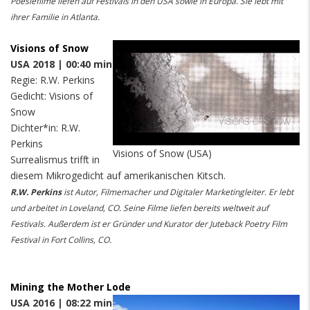
Poesiefilme liefen auf Festivals in den USA sowie in Europa. Sie lebt mit
ihrer Familie in Atlanta.
Visions of Snow
USA 2018 | 00:40 min
Regie: R.W. Perkins
Gedicht: Visions of
Snow
Dichter*in: R.W.
Perkins
Visions of Snow (USA)
Surrealismus trifft in
diesem Mikrogedicht auf amerikanischen Kitsch.
R.W. Perkins
ist Autor, Filmemacher und Digitaler Marketingleiter. Er lebt
und arbeitet in Loveland, CO. Seine Filme liefen bereits weltweit auf
Festivals. Außerdem ist er Gründer und Kurator der Juteback Poetry Film
Festival in Fort Collins, CO.
Mining the Mother Lode
USA 2016 | 08:22 min