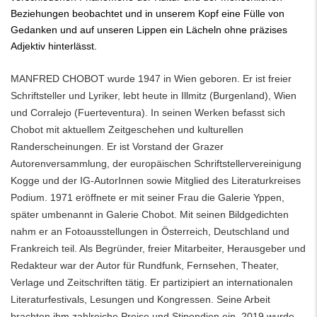
Beziehungen beobachtet und in unserem Kopf eine Fülle von
Gedanken und auf unseren Lippen ein Lächeln ohne präzises
Adjektiv hinterlässt.
MANFRED CHOBOT wurde 1947 in Wien geboren. Er ist freier
Schriftsteller und Lyriker, lebt heute in Illmitz (Burgenland), Wien
und Corralejo (Fuerteventura). In seinen Werken befasst sich
Chobot mit aktuellem Zeitgeschehen und kulturellen
Randerscheinungen. Er ist Vorstand der Grazer
Autorenversammlung, der europäischen Schriftstellervereinigung
Kogge und der IG-AutorInnen sowie Mitglied des Literaturkreises
Podium. 1971 eröffnete er mit seiner Frau die Galerie Yppen,
später umbenannt in Galerie Chobot. Mit seinen Bildgedichten
nahm er an Fotoausstellungen in Österreich, Deutschland und
Frankreich teil. Als Begründer, freier Mitarbeiter, Herausgeber und
Redakteur war der Autor für Rundfunk, Fernsehen, Theater,
Verlage und Zeitschriften tätig. Er partizipiert an internationalen
Literaturfestivals, Lesungen und Kongressen. Seine Arbeit
brachten ihm zahlreiche Preise und Stipendien ein. 2019 wurde